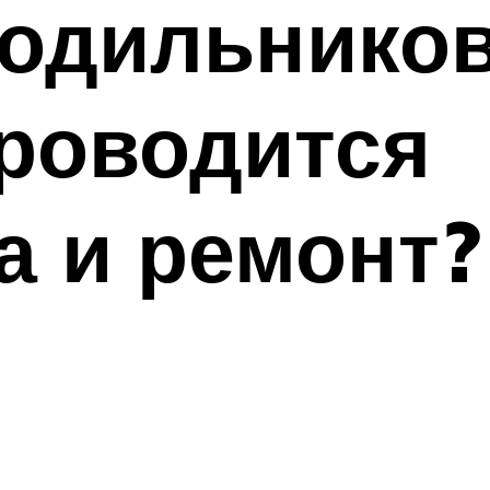
одильников
проводится
а и ремонт?