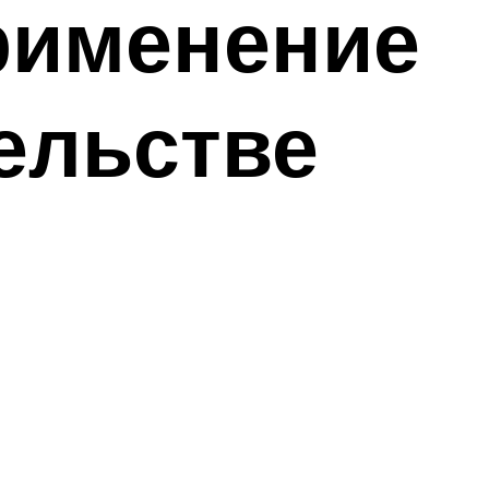
применение
ельстве