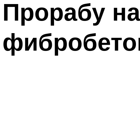
Прорабу на
фибробетон