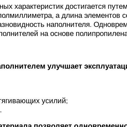
ых характеристик достигается путем
полмиллиметра, а длина элементов со
азновидность наполнителя. Одноврем
полнителей на основе полипропилена
аполнителем улучшает эксплуатац
тягивающих усилий;
.
материала позволяет одновременн