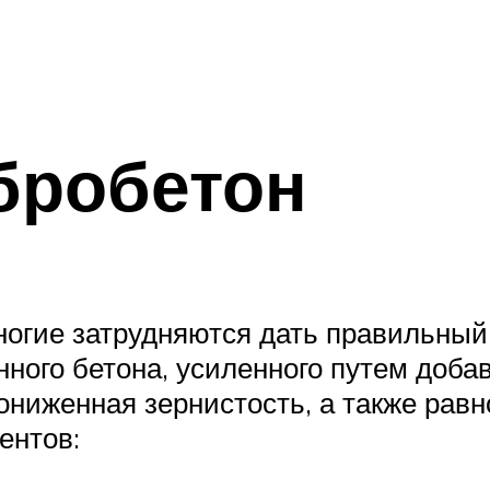
бробетон
ногие затрудняются дать правильный 
ного бетона, усиленного путем доба
пониженная зернистость, а также рав
ентов: