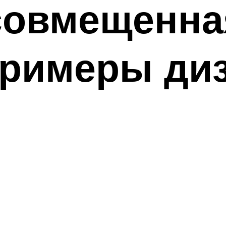
совмещенна
примеры ди