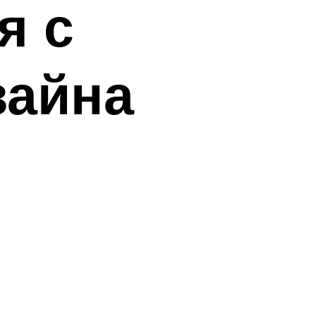
я с
зайна