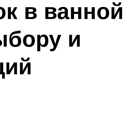
ок в ванной
ыбору и
ций