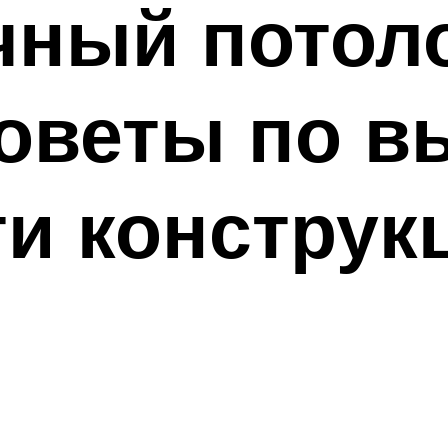
чный потол
оветы по в
и конструк