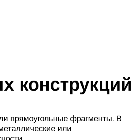
х конструкций
или прямоугольные фрагменты. В
ометаллические или
ности.