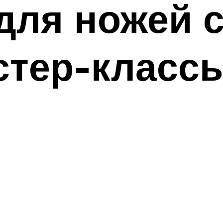
для ножей 
стер-классы