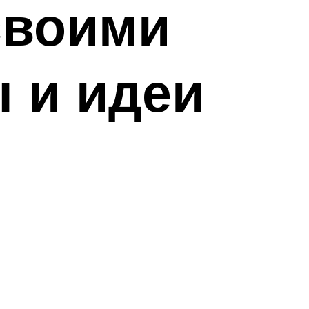
своими
 и идеи