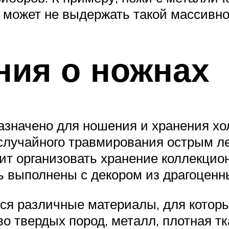
 может не выдержать такой массивно
ния о ножнах
назначено для ношения и хранения х
случайного травмирования острым л
ит организовать хранение коллекцио
ь выполнены с декором из драгоценны
тся различные материалы, для котор
о твердых пород, металл, плотная тк