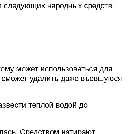
и следующих народных средств:
тому может использоваться для
ый сможет удалить даже въевшуюся
азвести теплой водой до
лась. Средством натирают