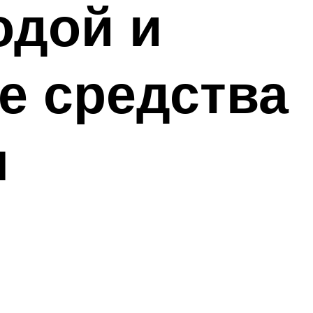
одой и
е средства
я