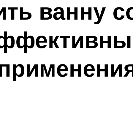
ить ванну с
Эффективны
 применени