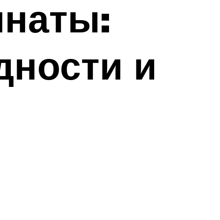
мнаты:
дности и