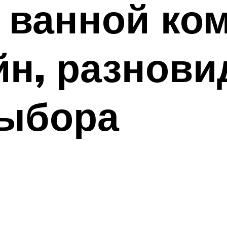
 ванной ко
йн, разнови
выбора