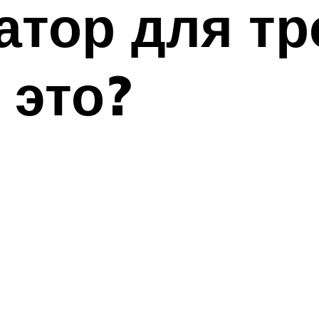
тор для тр
 это?