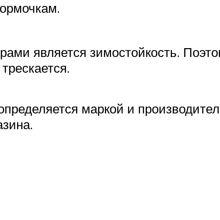
формочкам.
рами является зимостойкость. Поэто
трескается.
пределяется маркой и производителе
азина.