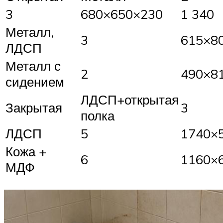
3
680×650×230
1 340
Металл,
3
615×8
ЛДСП
Металл с
2
490×8
сидением
ЛДСП+открытая
Закрытая
3
полка
ЛДСП
5
1740×
Кожа +
6
1160×
МДФ