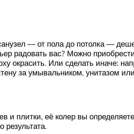
анузел — от пола до потолка — деше
рьер радовать вас? Можно приобрест
рху окрасить. Или сделать иначе: на
тену за умывальником, унитазом или
оев и плитки, её колер вы определяет
о результата.