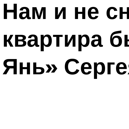
Нам и не с
квартира б
Янь» Серг