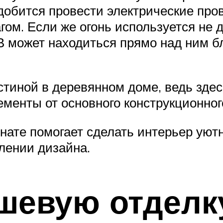
добится провести электрические пров
агом. Если же огонь используется не 
ТВ может находиться прямо над ним б
стиной в деревянном доме, ведь зде
ементы от основного конструкционно
мнате помогает сделать интерьер ую
лении дизайна.
шевую отделк