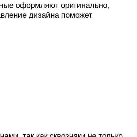
вные оформляют оригинально,
авление дизайна поможет
ами, так как сквозняки не только