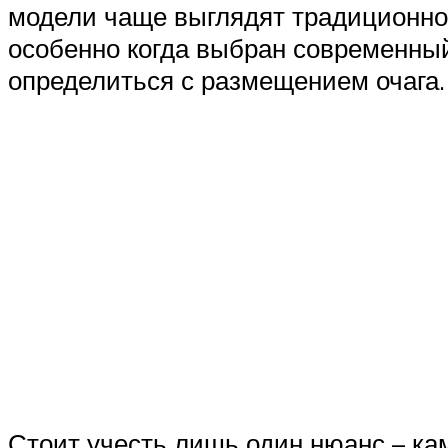
модели чаще выглядят традиционно,
особенно когда выбран современны
определиться с размещением очага.
Стоит учесть лишь один нюанс – кам