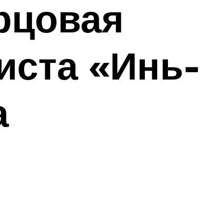
рцовая
иста «Инь-
а