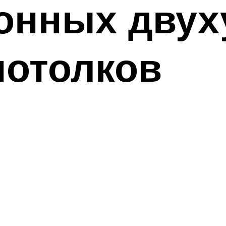
хонных дву
потолков