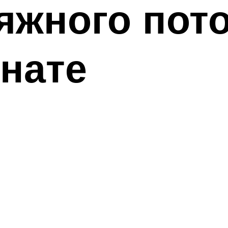
яжного пото
нате