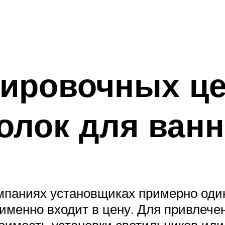
ировочных це
олок для ван
мпаниях установщиках примерно один
о именно входит в цену. Для привлеч