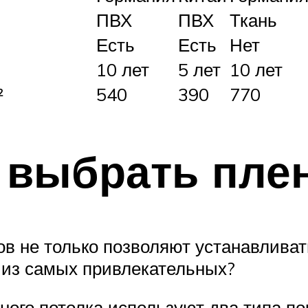
ПВХ
ПВХ
Ткань
Есть
Есть
Нет
10 лет
5 лет
10 лет
²
540
390
770
 выбрать пле
ов не только позволяют устанавливат
м из самых привлекательных?
ого потолка используют два типа пок