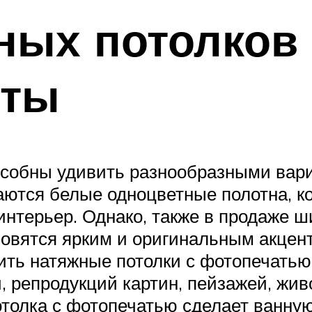
ных потолков 
аты
особны удивить разнообразными вар
аются белые одноцветные полотна, ко
нтерьер. Однако, также в продаже ш
новятся ярким и оригинальным акцент
ть натяжные потолки с фотопечатью 
 репродукций картин, пейзажей, жив
отолка с фотопечатью сделает ванну