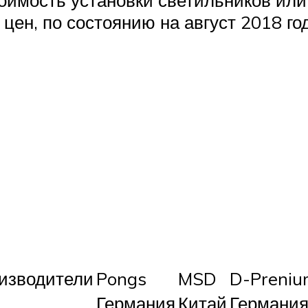
тоимость установки светильников или
цен, по состоянию на август 2018 го
изводители
Pongs
MSD
D-Preniu
Германия
Китай
Германи