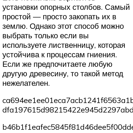
установки опорных столбов. Самый
простой — просто закопать их в
землю. Однако этот способ можно
выбрать только если вы
используете лиственницу, которая
устойчива к процессам гниения.
Если же предпочитаете любую
другую древесину, то такой метод
нежелателен.
ca694ee1ee01eca7acb1241f6563a1b
dfa197615d98215422e945d2297abdf
b46b1f1eafec5845f81d46dee5f00dde