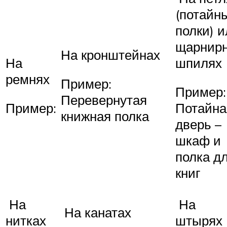
(потайн
полки) 
щарнир
На кронштейнах
На
шпилях
ремнях
Пример:
Пример:
Перевернутая
Пример:
Потайна
книжная полка
дверь –
шкаф и
полка д
книг
На
На
На канатах
нитках
штырях