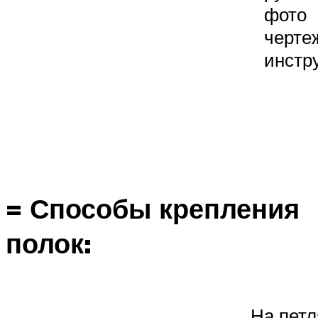
фото
черте
инстр
= Способы крепления
полок:
На петл