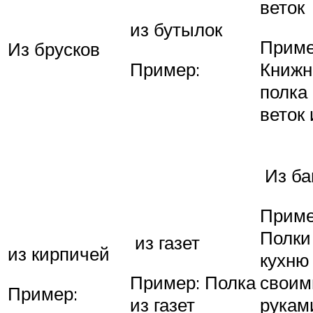
веток
из бутылок
Приме
Из брусков
Пример:
Книжн
полка
веток 
Из ба
Приме
Полки
из газет
из кирпичей
кухню
Пример: Полка
своим
Пример:
из газет
рукам