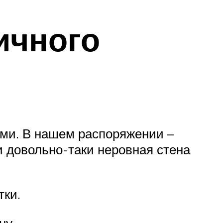
ичного
ами. В нашем распоряжении –
и довольно-таки неровная стена
тки.
ну