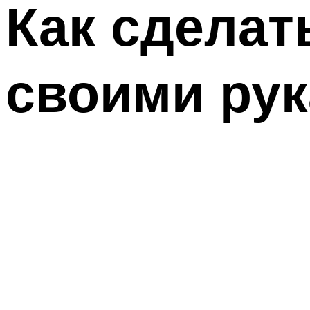
Как сделат
своими ру