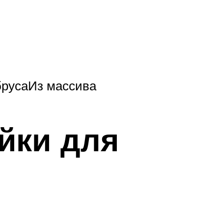
русаИз массива
ейки для