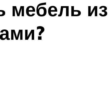
ь мебель из
ками?