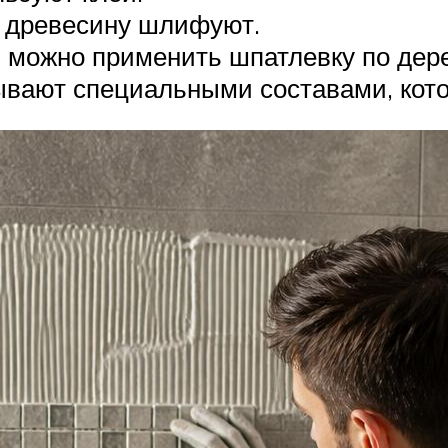
й древесину шлифуют.
 можно применить шпатлевку по дере
вают специальными составами, кото