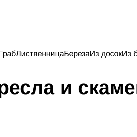
рабЛиственницаБерезаИз досокИз б
кресла и скам