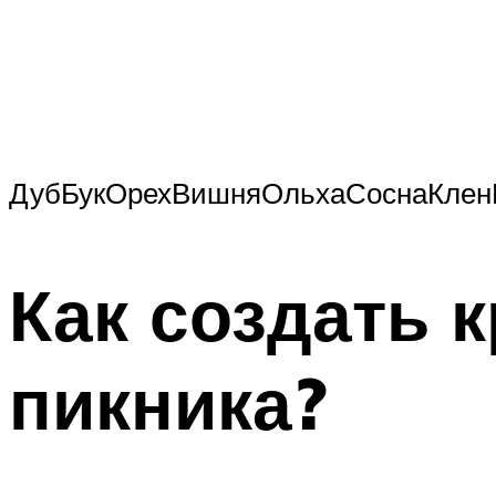
ДубБукОрехВишняОльхаСоснаКленГ
Как создать 
пикника?