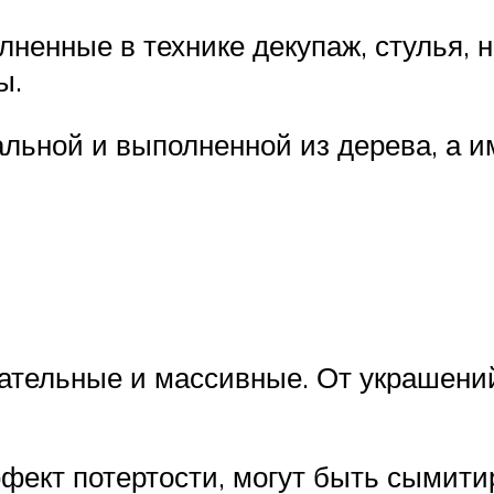
ненные в технике декупаж, стулья, н
ы.
льной и выполненной из дерева, а и
тельные и массивные. От украшений,
ффект потертости, могут быть сымити