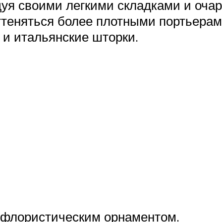
дуя своими легкими складками и оча
оттеняться более плотными портьер
 и итальянские шторки.
м флористическим орнаментом.