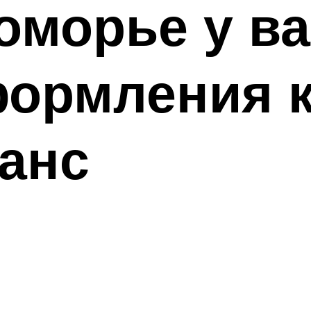
морье у ва
ормления к
анс