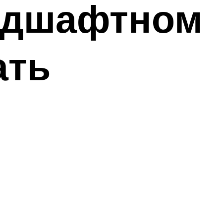
андшафтном
ать