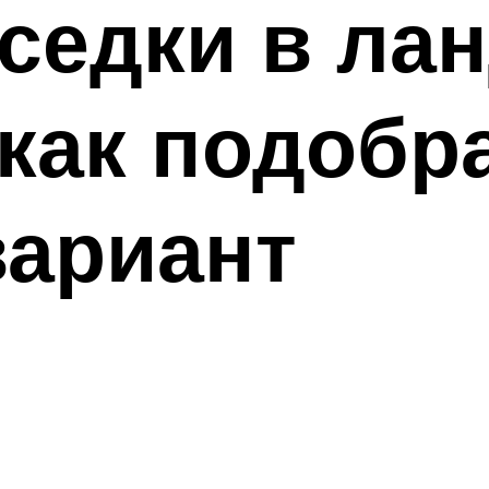
еседки в л
как подобр
вариант