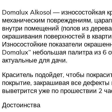
Domalux Alkosol — износостойкая кр
механическим повреждениям, царап
внутри помещений (полов из дерева
окрашивания поверхностей в кварти
Износостойкие показатели окрашенн
Domalux” небольшая палитра из 6 от
актуальные для дачи.
Краситель подойдет, чтобы покраси
покрытие, закрашивая все дефекты 
выветрится уже по прошествии 2 ча
Достоинства