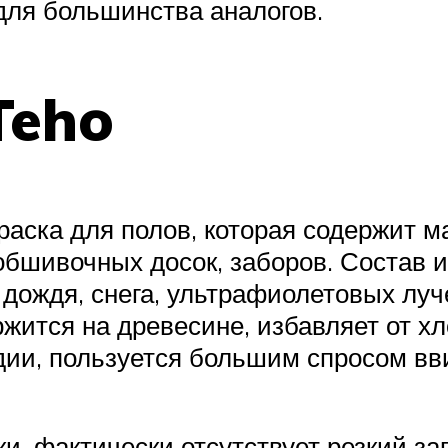
 для большинства аналогов.
Teho
раска для полов, которая содержит 
обшивочных досок, заборов. Состав и
дождя, снега, ультрафиолетовых луче
жится на древесине, избавляет от хл
дии, пользуется большим спросом вви
ки, фактически отсутствует резкий з