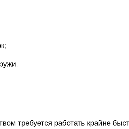
к;
ружи.
.
вом требуется работать крайне быстр