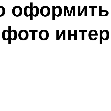
о оформить
 фото инте