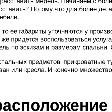
 расставить мебель. Начинаем с бол
сставить? Потому что для более дет
ебели.
 то ее габариты уточняются у произв
е же придется воспользоваться услу
ль по эскизам и размерам спальни. 
стальных предметов: прикроватные т
ван или кресла. И конечно множеств
расположение