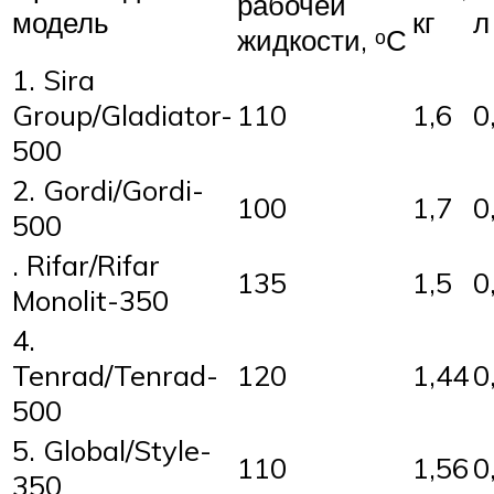
рабочей
модель
кг
л
жидкости, ᵒС
1. Sira
Group/Gladiator-
110
1,6
0
500
2. Gordi/Gordi-
100
1,7
0
500
. Rifar/Rifar
135
1,5
0
Monolit-350
4.
Tenrad/Tenrad-
120
1,44
0
500
5. Global/Style-
110
1,56
0
350