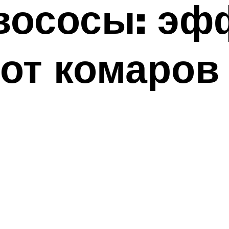
овососы: э
от комаров 