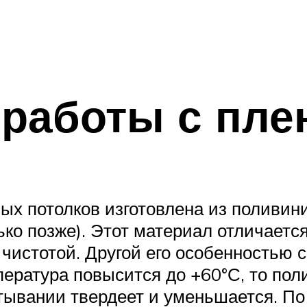
работы с пле
х потолков изготовлена из поливин
ько позже). Этот материал отличаетс
 чистотой. Другой его особенностью 
мпература повысится до +60°С, то по
тывании твердеет и уменьшается. По