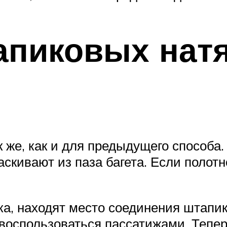
апиковых нат
 же, как и для предыдущего способа.
кивают из паза багета. Если полотно
ка, находят место соединения штапи
воспользоваться пассатижами. Тепер