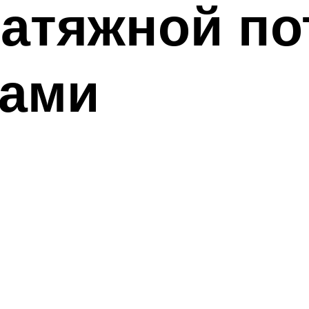
натяжной по
ками