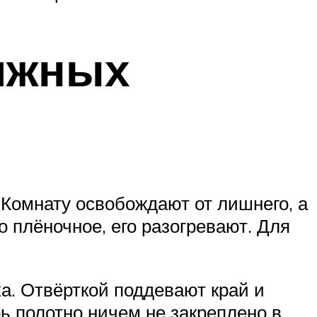
яжных
 Комнату освобождают от лишнего, а
 плёночное, его разогревают. Для
ка. Отвёрткой поддевают край и
ь полотно ничем не закреплено в