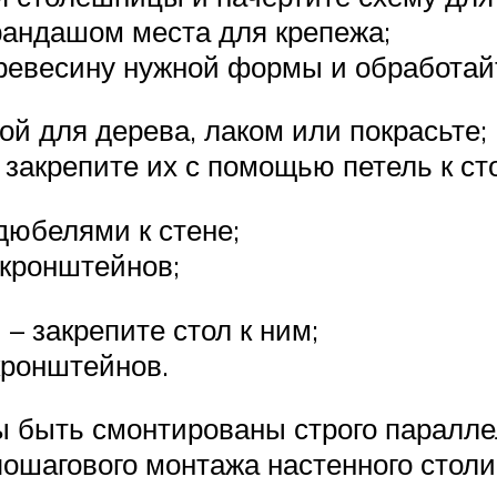
арандашом места для крепежа;
ревесину нужной формы и обработайт
ой для дерева, лаком или покрасьте;
закрепите их с помощью петель к ст
дюбелями к стене;
 кронштейнов;
– закрепите стол к ним;
кронштейнов.
 быть смонтированы строго параллел
пошагового монтажа настенного стол