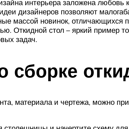
изайна интерьера заложена любовь 
идеи дизайнеров позволяют малогаб
нные массой новинок, отличающихся
ю. Откидной стол – яркий пример тог
вых задач.
о сборке отки
ента, материала и чертежа, можно пр
 столешницы и начертите схему для