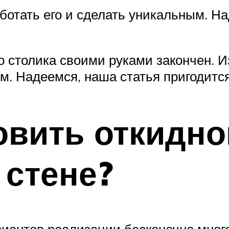
ботать его и сделать уникальным. Н
 столика своими руками закончен. И
ым. Надеемся, наша статья пригодитс
овить откидно
 стене?
риантов реализации бесконечно много,