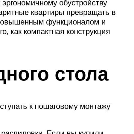
к эргономичному обустройству
аритные квартиры превращать в
 повышенным функционалом и
о, как компактная конструкция
дного стола
иступать к пошаговому монтажу
 распиловки. Если вы купили