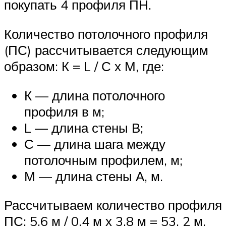
покупать 4 профиля ПН.
Количество потолочного профиля
(ПС) рассчитывается следующим
образом: К = L / С х М, где:
К — длина потолочного
профиля в м;
L — длина стены В;
С — длина шага между
потолочным профилем, м;
М — длина стены А, м.
Рассчитываем количество профиля
ПС: 5,6 м / 0,4 м х 3,8 м = 53, 2 м.