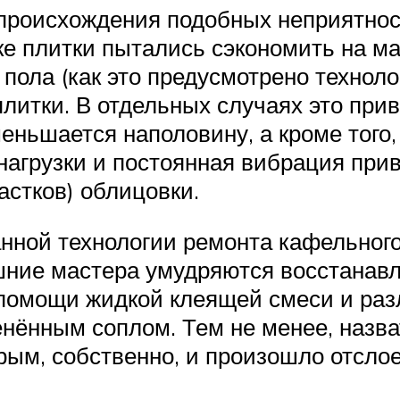
 происхождения подобных неприятнос
дке плитки пытались сэкономить на 
пола (как это предусмотрено техноло
плитки. В отдельных случаях это при
еньшается наполовину, а кроме того,
нагрузки и постоянная вибрация при
астков) облицовки.
анной технологии ремонта кафельног
шние мастера умудряются восстанав
 помощи жидкой клеящей смеси и ра
енённым соплом. Тем не менее, назв
орым, собственно, и произошло отсло