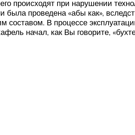
го происходят при нарушении техн
ти была проведена «абы как», вслед
м составом. В процессе эксплуатац
фель начал, как Вы говорите, «бухте