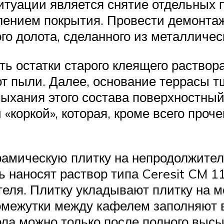
туации является снятие отдельных 
лением покрытия. Провести демонта
го долота, сделанного из металличе
ь остатки старого клеящего раствор
от пыли. Далее, основание террасы 
сыхания этого состава поверхностный
«коркой», которая, кроме всего проч
ерамическую плитку на непродолжите
ь наносят раствор типа Ceresit CM 1
еля. Плитку укладывают плитку на ме
омежутки между кафелем заполняют 
ола можно только после полного высы