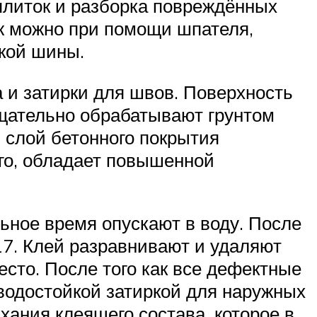
плиток и разборка повреждённых
ж можно при помощи шпателя,
ской шины.
а и затирки для швов. Поверхность
тщательно обрабатывают грунтом
 слой бетонного покрытия
его, обладает повышенной
льное время опускают в воду. После
17. Клей разравнивают и удаляют
сто. После того как все дефектные
водостойкой затиркой для наружных
хания клеящего состава, которое в