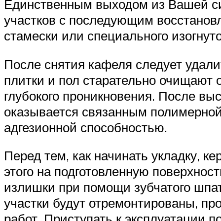
Единственным выходом из Вашей си
участков с последующим восстанов
стамески или специального изогнуто
После снятия кафеля следует удалит
плитки и пол старательно очищают 
глубокого проникновения. После вы
оказывается связанным полимерной 
адгезионной способностью.
Перед тем, как начинать укладку, к
этого на подготовленную поверхност
излишки при помощи зубчатого шпат
участки будут отремонтированы, пр
работ. Приступать к эксплуатации п