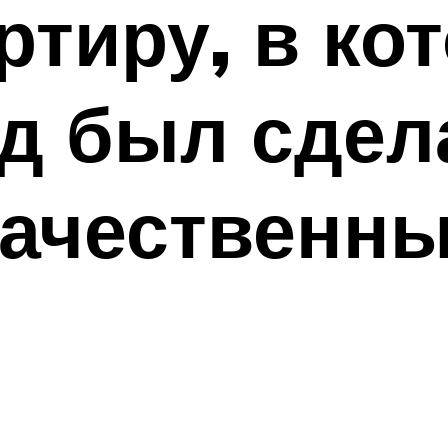
ртиру, в ко
ад был сдел
ачественны