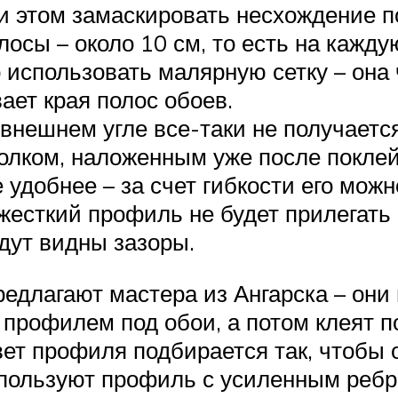
и этом замаскировать несхождение 
осы – около 10 см, то есть на каждую
 использовать малярную сетку – она 
ает края полос обоев.
 внешнем угле все-таки не получаетс
лком, наложенным уже после поклей
 удобнее – за счет гибкости его мож
жесткий профиль не будет прилегать 
дут видны зазоры.
едлагают мастера из Ангарска – они
рофилем под обои, а потом клеят пол
т профиля подбирается так, чтобы 
спользуют профиль с усиленным ребр