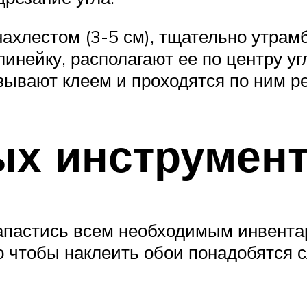
ахлестом (3-5 см), тщательно утрамб
инейку, располагают ее по центру у
зывают клеем и проходятся по ним р
ых инструмен
 запастись всем необходимым инвент
о чтобы наклеить обои понадобятся