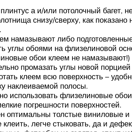
плинтус а и/или потолочный багет, н
лотнища снизу/сверху, как показано 
.
еем намазывают либо подготовленные 
ить углы обоями на флизелиновой ос
линовые обои клеем не намазывают!)
льно промазать углы новой порцией 
отать клеем всю поверхность – удобн
ку наклеиваемой полосы.
о использовать флизелиновые обои.
мелкие погрешности поверхностей.
тен оптимальны толстые виниловые и
клеить, легче стыковать, да и дефе