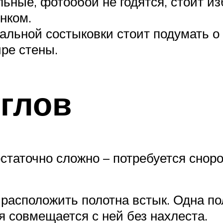
ьные, фотообои не годятся, стоит из
нком.
льной состыковки стоит подумать о
ире стены.
глов
статочно сложно – потребуется сноро
е расположить полотна встык. Одна п
рая совмещается с ней без нахлеста.