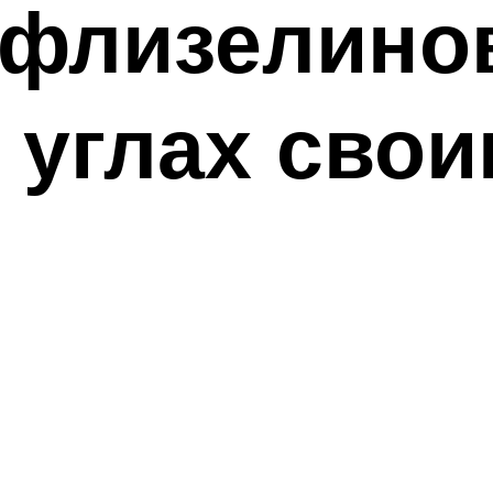
ь флизелино
в углах сво