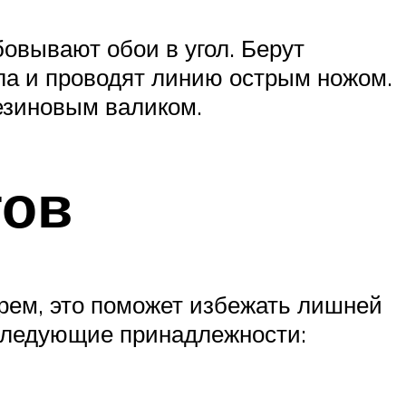
овывают обои в угол. Берут
гла и проводят линию острым ножом.
езиновым валиком.
тов
арем, это поможет избежать лишней
 следующие принадлежности: