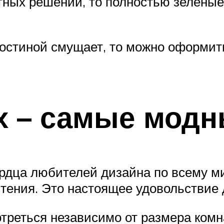
тных решений, то полностью зелены
остиной смущает, то можно оформить 
х – самые мод
рдца любителей дизайна по всему м
тения. Это настоящее удовольствие 
треться независимо от размера комн