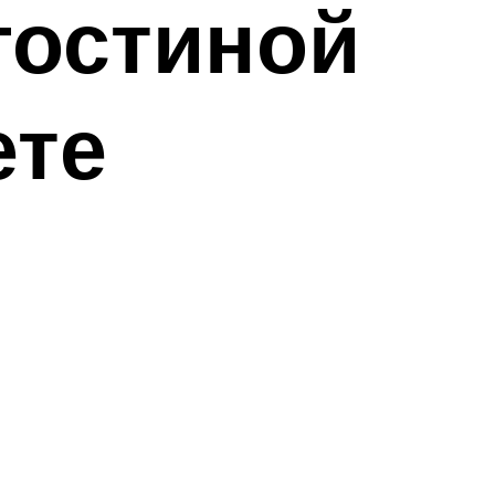
гостиной
ете