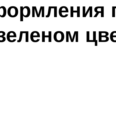
формления 
зеленом цв