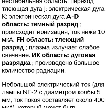
нестабильная область: переход
тлеющая дуга J: электрическая дуга
K: электрическая дуга
A-D
область: темный разряд
;
происходит ионизация, ток ниже 10
мкА.
FH область: тлеющий
разряд
; плазма излучает слабое
свечение.
ИК область: дуговая
разрядка
; произведено большое
количество радиации.
Небольшой электрический ток (для
лампы NE-2 с диаметром колбы 5
мм, ток покоя составляет около 400
мкА), который может быть