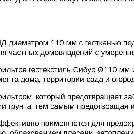
 диаметром 110 мм с геотканью под
ля частных домовладений с умеренны
ильтре геотекстиль Сибур Ø110 мм 
мента дома, территории сада и огород
ильтром, который предотвращает за
и грунта, тем самым предотвращая и
фективно применяются для предохр
ю, образованием плесени, затоплени