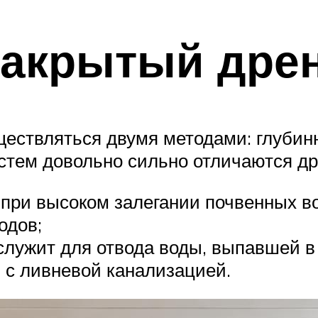
закрытый дре
ществляться двумя методами: глубин
тем довольно сильно отличаются дру
ри высоком залегании почвенных во
одов;
лужит для отвода воды, выпавшей в 
с ливневой канализацией.