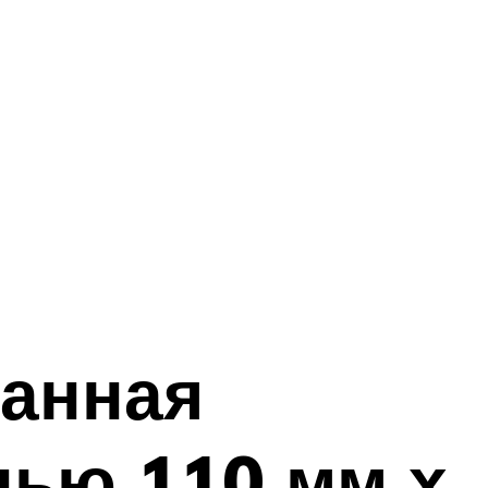
ванная
нью 110 мм х