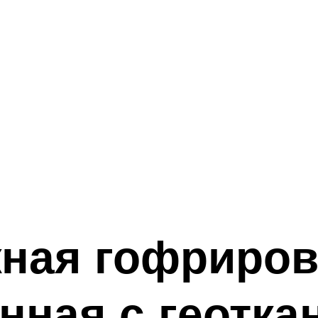
жная гофриро
ная с геотка