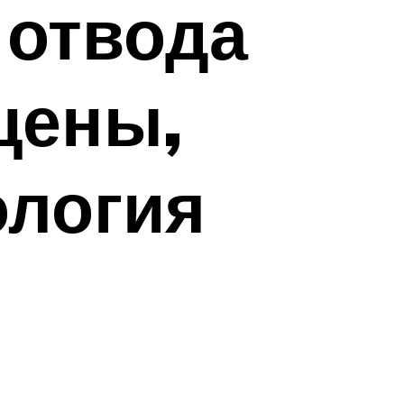
 отвода
цены,
ология