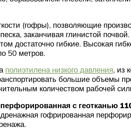
ости (гофры), позволяющие произво
т песка, заканчивая глинистой почво
том достаточно гибкие. Высокая гибк
о 50 метров.
га
полиэтилена низкого давления
, из
ранспортировать большие объемы пр
ачительным количеством рабочей сил
перфорированная с геотканью 110
а дренажная гофрированная перфорир
ренажа.