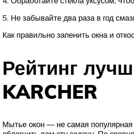
4. Обработайте стекла уксусом, что
5. Не забывайте два раза в год см
Как правильно запенить окна и отко
Рейтинг лучш
KARCHER
Мытье окон — не самая популярная 
облегчить вам эту задачу. По сравн