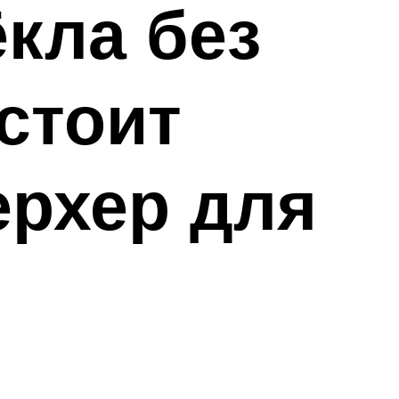
кла без
стоит
ерхер для