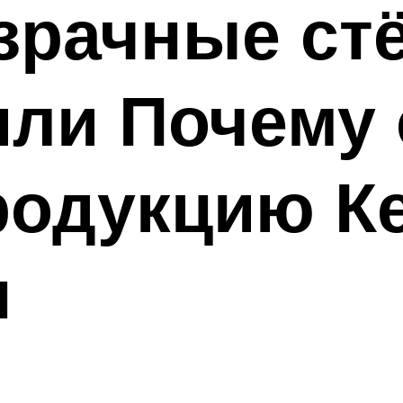
зрачные стё
или Почему 
родукцию К
н