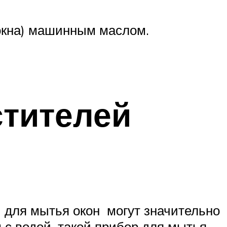
 окна) машинным маслом.
стителей
и для мытья окон могут значительно
 с водой, такой прибор для мытья