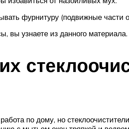
бы избавиться от назойливых мух.
азывать фурнитуру (подвижные части
сы, вы узнаете из данного материала.
их стеклоочи
работа по дому, но стеклоочистител
ению с мытьем окон тряпкой и ведром