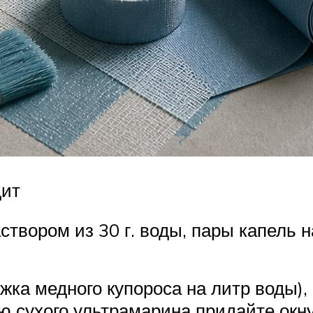
дит
створом из 30 г. воды, пары капель н
ложка медного купороса на литр воды
ю сухого ультрамарина придайте окну