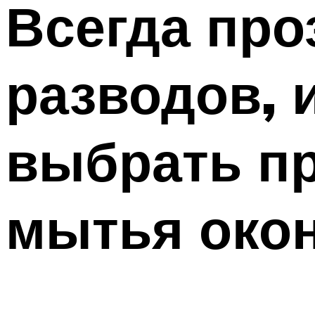
Всегда про
разводов, 
выбрать п
мытья око