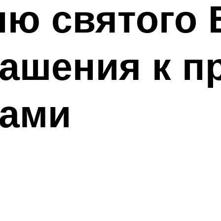
ню святого
ашения к п
ками