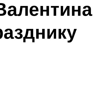
 Валентина
разднику