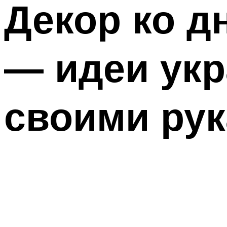
Декор ко д
— идеи укр
своими ру