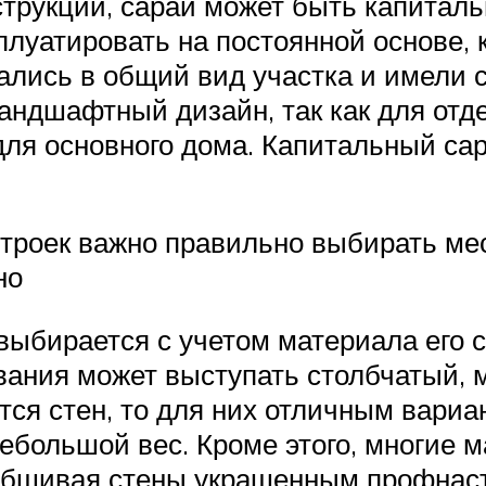
струкции, сарай может быть капита
плуатировать на постоянной основе, 
ались в общий вид участка и имели 
ндшафтный дизайн, так как для отде
для основного дома. Капитальный са
строек важно правильно выбирать ме
но
ыбирается с учетом материала его ст
ования может выступать столбчатый, 
тся стен, то для них отличным вариа
небольшой вес. Кроме этого, многие 
обшивая стены украшенным профнаст