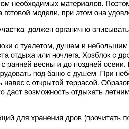
ом необходимых материалов. Поэтом
 готовой модели, при этом она удовл
участка, должен органично вписыват
оки с туалетом, душем и небольши
ста отдыха или ночлега. Хозблок с д
 с ранней весны и до поздней осени
орудовать под баню с душем. При н
ь навес с открытой террасой. Образ
то даст возможность отдыхать летни
кций для хранения дров (прочитать п