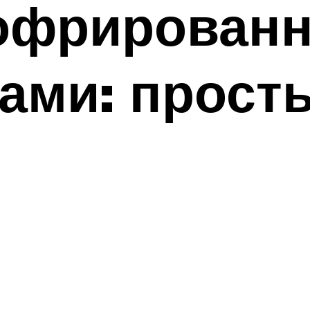
офрированн
ами: прост