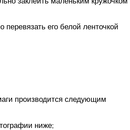
ельно заклеить маленьким кружочком
о перевязать его белой ленточкой
маги производится следующим
отографии ниже;