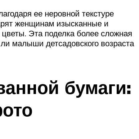
лагодаря ее неровной текстуре
 дарят женщинам изысканные и
 цветы. Эта поделка более сложная
е или малыши детсадовского возраста
анной бумаги:
фото