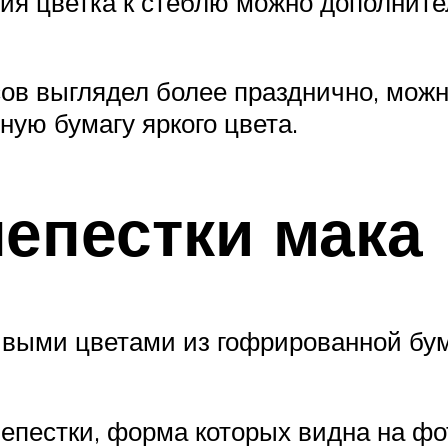
ния цветка к стеблю можно дополнит
ов выглядел более празднично, можн
ную бумагу яркого цвета.
лепестки мака
ивыми цветами из гофрированной бу
лепестки, форма которых видна на ф