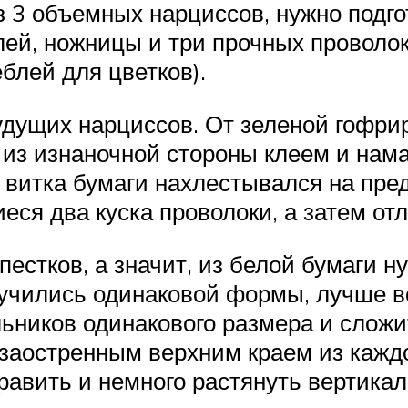
з 3 объемных нарциссов, нужно подг
 клей, ножницы и три прочных провол
блей для цветков).
удущих нарциссов. От зеленой гофр
х из изнаночной стороны клеем и нам
о витка бумаги нахлестывался на пр
еся два куска проволоки, а затем отл
пестков, а значит, из белой бумаги 
лучились одинаковой формы, лучше вс
ников одинакового размера и сложит
 заостренным верхним краем из кажд
авить и немного растянуть вертикал