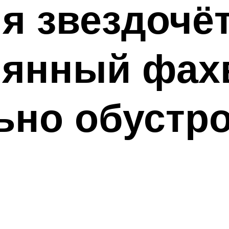
я звездочёт
лянный фахв
ьно обустр