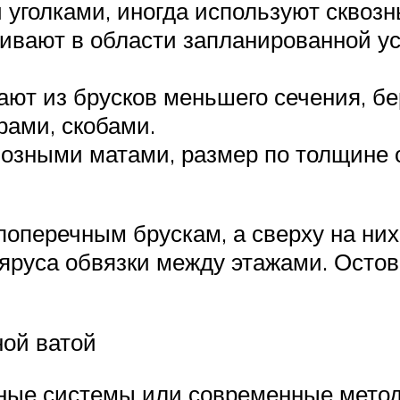
уголками, иногда используют сквоз
ивают в области запланированной уст
ют из брусков меньшего сечения, бе
рами, скобами.
озными матами, размер по толщине 
оперечным брускам, а сверху на них
 яруса обвязки между этажами. Осто
ной ватой
ные системы или современные мето