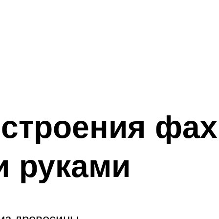
 строения фа
и руками
из древесины