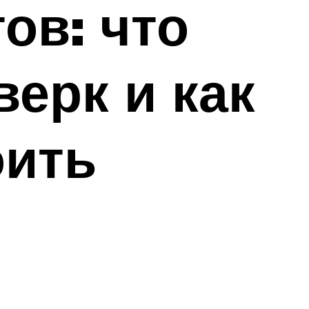
ов: что
ерк и как
оить