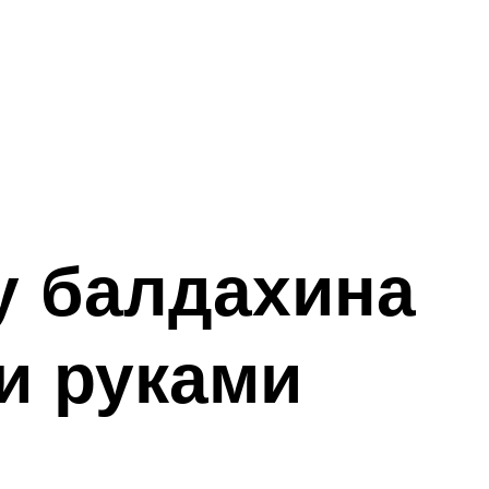
у балдахина
и руками