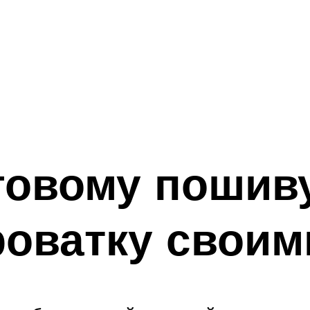
говому пошив
роватку своим