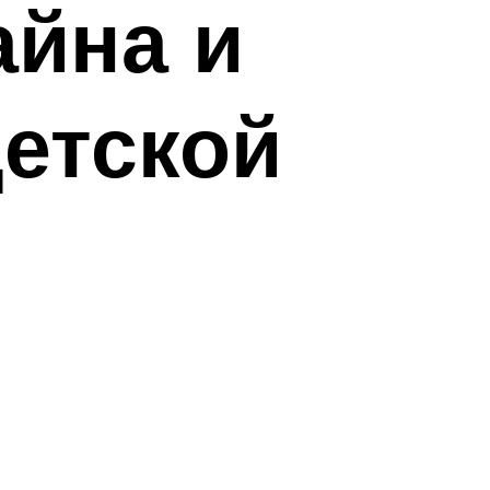
айна и
детской