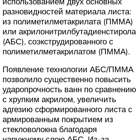
использованием двух основных
разновидностей материала листа:
из полиметилметакрилата (ПММА)
или акрилонитрилбутадиенстирола
(АБС), соэкструдированного с
полиметилметакрилатом (ПММА).
Появление технологии АБС/ПММА
позволило существенно повысить
ударопрочность ванн по сравнению
с хрупким акрилом, увеличить
адгезию сформированного листа с
армированным покрытием из
стекловолокна благодаря
наружному слою АБС. Из-за